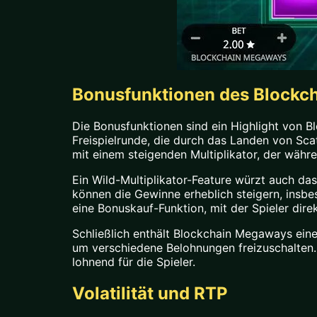
Bonusfunktionen des Blockc
Die Bonusfunktionen sind ein Highlight von 
Freispielrunde, die durch das Landen von Scat
mit einem steigenden Multiplikator, der währe
Ein Wild-Multiplikator-Feature würzt auch das
können die Gewinne erheblich steigern, insbes
eine Bonuskauf-Funktion, mit der Spieler dire
Schließlich enthält Blockchain Megaways ein
um verschiedene Belohnungen freizuschalten.
lohnend für die Spieler.
Volatilität und RTP