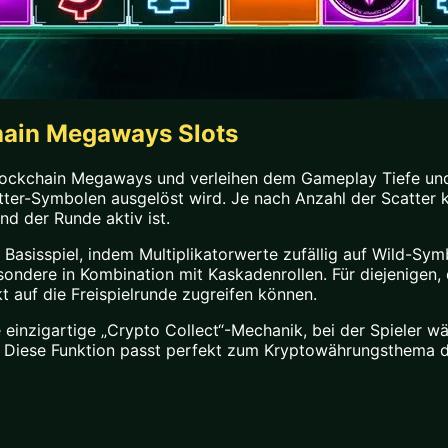
hain Megaways Slots
Blockchain Megaways und verleihen dem Gameplay Tiefe und
ter-Symbolen ausgelöst wird. Je nach Anzahl der Scatter kö
nd der Runde aktiv ist.
 Basisspiel, indem Multiplikatorwerte zufällig auf Wild-Sym
ondere in Kombination mit Kaskadenrollen. Für diejenigen, d
kt auf die Freispielrunde zugreifen können.
e einzigartige „Crypto Collect“-Mechanik, bei der Spieler
 Diese Funktion passt perfekt zum Kryptowährungsthema de