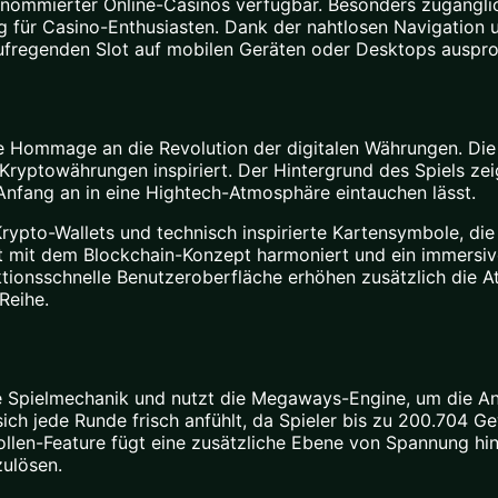
enommierter Online-Casinos verfügbar. Besonders zugänglich
 für Casino-Enthusiasten. Dank der nahtlosen Navigation un
 aufregenden Slot auf mobilen Geräten oder Desktops auspr
 Hommage an die Revolution der digitalen Währungen. Die
ryptowährungen inspiriert. Der Hintergrund des Spiels zeig
Anfang an in eine Hightech-Atmosphäre eintauchen lässt.
ypto-Wallets und technisch inspirierte Kartensymbole, d
t mit dem Blockchain-Konzept harmoniert und ein immersives
ionsschnelle Benutzeroberfläche erhöhen zusätzlich die Att
Reihe.
Spielmechanik und nutzt die Megaways-Engine, um die Anza
sich jede Runde frisch anfühlt, da Spieler bis zu 200.704
ollen-Feature fügt eine zusätzliche Ebene von Spannung h
zulösen.