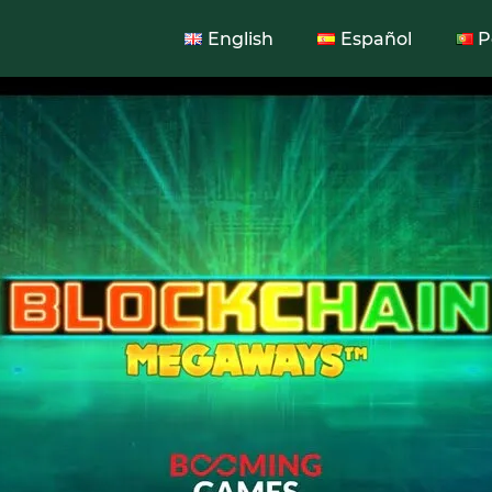
English
Español
P