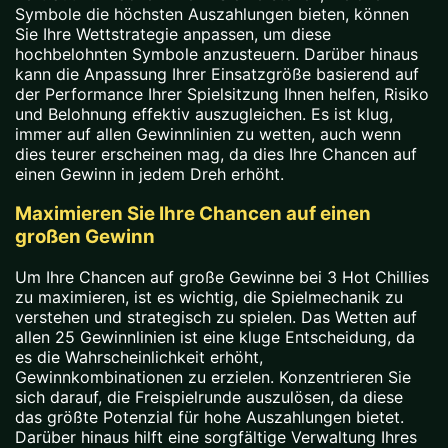
Symbole die höchsten Auszahlungen bieten, können
Sie Ihre Wettstrategie anpassen, um diese
hochbelohnten Symbole anzusteuern. Darüber hinaus
kann die Anpassung Ihrer Einsatzgröße basierend auf
der Performance Ihrer Spielsitzung Ihnen helfen, Risiko
und Belohnung effektiv auszugleichen. Es ist klug,
immer auf allen Gewinnlinien zu wetten, auch wenn
dies teurer erscheinen mag, da dies Ihre Chancen auf
einen Gewinn in jedem Dreh erhöht.
Maximieren Sie Ihre Chancen auf einen
großen Gewinn
Um Ihre Chancen auf große Gewinne bei 3 Hot Chillies
zu maximieren, ist es wichtig, die Spielmechanik zu
verstehen und strategisch zu spielen. Das Wetten auf
allen 25 Gewinnlinien ist eine kluge Entscheidung, da
es die Wahrscheinlichkeit erhöht,
Gewinnkombinationen zu erzielen. Konzentrieren Sie
sich darauf, die Freispielrunde auszulösen, da diese
das größte Potenzial für hohe Auszahlungen bietet.
Darüber hinaus hilft eine sorgfältige Verwaltung Ihres