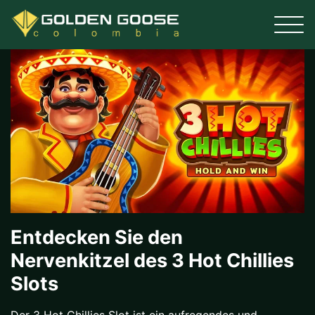
Toggle
naviga
Entdecken Sie den
Nervenkitzel des 3 Hot Chillies
Slots