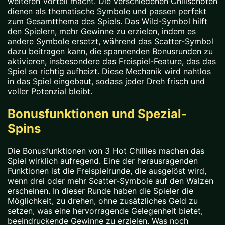
weiteren Vorteil macht. Die verschiedenen Chilischoten
dienen als thematische Symbole und passen perfekt
zum Gesamtthema des Spiels. Das Wild-Symbol hilft
den Spielern, mehr Gewinne zu erzielen, indem es
andere Symbole ersetzt, während das Scatter-Symbol
dazu beitragen kann, die spannenden Bonusrunden zu
aktivieren, insbesondere das Freispiel-Feature, das das
Spiel so richtig aufheizt. Diese Mechanik wird nahtlos
in das Spiel eingebaut, sodass jeder Dreh frisch und
voller Potenzial bleibt.
Bonusfunktionen und Spezial-
Spins
Die Bonusfunktionen von 3 Hot Chillies machen das
Spiel wirklich aufregend. Eine der herausragenden
Funktionen ist die Freispielrunde, die ausgelöst wird,
wenn drei oder mehr Scatter-Symbole auf den Walzen
erscheinen. In dieser Runde haben die Spieler die
Möglichkeit, zu drehen, ohne zusätzliches Geld zu
setzen, was eine hervorragende Gelegenheit bietet,
beeindruckende Gewinne zu erzielen. Was noch