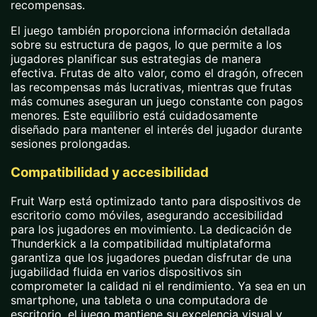
recompensas.
El juego también proporciona información detallada
sobre su estructura de pagos, lo que permite a los
jugadores planificar sus estrategias de manera
efectiva. Frutas de alto valor, como el dragón, ofrecen
las recompensas más lucrativas, mientras que frutas
más comunes aseguran un juego constante con pagos
menores. Este equilibrio está cuidadosamente
diseñado para mantener el interés del jugador durante
sesiones prolongadas.
Compatibilidad y accesibilidad
Fruit Warp está optimizado tanto para dispositivos de
escritorio como móviles, asegurando accesibilidad
para los jugadores en movimiento. La dedicación de
Thunderkick a la compatibilidad multiplataforma
garantiza que los jugadores puedan disfrutar de una
jugabilidad fluida en varios dispositivos sin
comprometer la calidad ni el rendimiento. Ya sea en un
smartphone, una tableta o una computadora de
escritorio, el juego mantiene su excelencia visual y