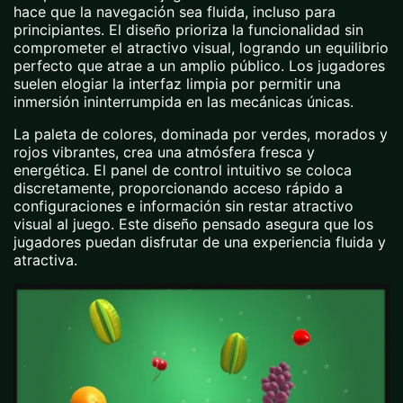
hace que la navegación sea fluida, incluso para
principiantes. El diseño prioriza la funcionalidad sin
comprometer el atractivo visual, logrando un equilibrio
perfecto que atrae a un amplio público. Los jugadores
suelen elogiar la interfaz limpia por permitir una
inmersión ininterrumpida en las mecánicas únicas.
La paleta de colores, dominada por verdes, morados y
rojos vibrantes, crea una atmósfera fresca y
energética. El panel de control intuitivo se coloca
discretamente, proporcionando acceso rápido a
configuraciones e información sin restar atractivo
visual al juego. Este diseño pensado asegura que los
jugadores puedan disfrutar de una experiencia fluida y
atractiva.