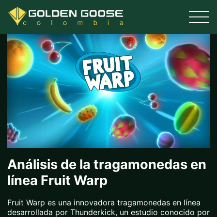
Toggle
naviga
Análisis de la tragamonedas en
línea Fruit Warp
Fruit Warp es una innovadora tragamonedas en línea
desarrollada por Thunderkick, un estudio conocido por