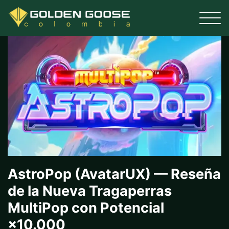
Toggle
naviga
AstroPop (AvatarUX) — Reseña
de la Nueva Tragaperras
MultiPop con Potencial
×10.000