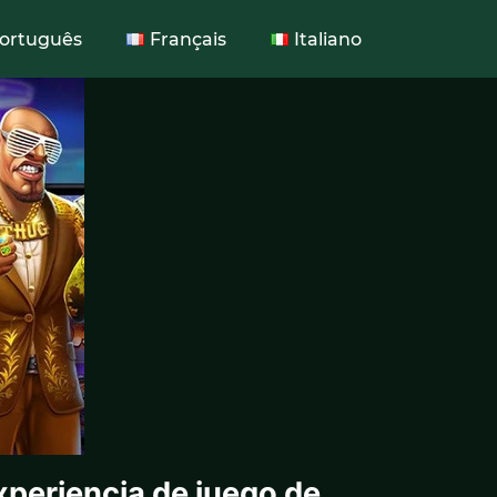
ortuguês
Français
Italiano
eriencia de juego de