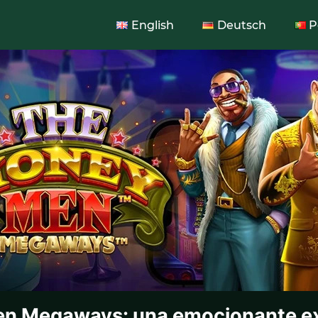
English
Deutsch
P
n Megaways: una emocionante exp