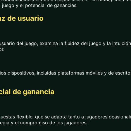
 juego y el potencial de ganancias.
az de usuario
suario del juego, examina la fluidez del juego y la intuición 
or.
os dispositivos, incluidas plataformas móviles y de escrito
cial de ganancia
stas flexible, que se adapta tanto a jugadores ocasional
ategia y el compromiso de los jugadores.