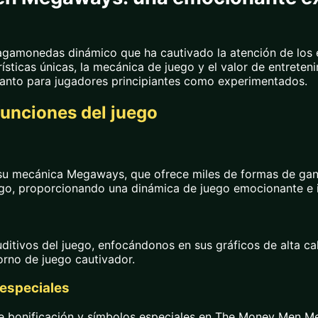
monedas dinámico que ha cautivado la atención de los ent
rísticas únicas, la mecánica de juego y el valor de entrete
tanto para jugadores principiantes como experimentados.
funciones del juego
 mecánica Megaways, que ofrece miles de formas de gana
uego, proporcionando una dinámica de juego emocionante e 
ditivos del juego, enfocándonos en sus gráficos de alta ca
orno de juego cautivador.
 especiales
de bonificación y símbolos especiales en The Money Men Meg