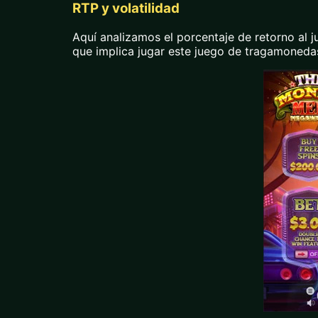
RTP y volatilidad
Aquí analizamos el porcentaje de retorno al 
que implica jugar este juego de tragamoneda