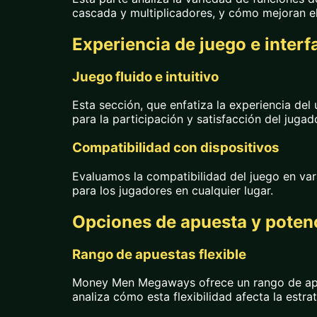
cascada y multiplicadores, y cómo mejoran el
Experiencia de juego e interf
Juego fluido e intuitivo
Esta sección, que enfatiza la experiencia del u
para la participación y satisfacción del jugad
Compatibilidad con dispositivos
Evaluamos la compatibilidad del juego en vari
para los jugadores en cualquier lugar.
Opciones de apuesta y poten
Rango de apuestas flexible
Money Men Megaways ofrece un rango de apue
analiza cómo esta flexibilidad afecta la estr