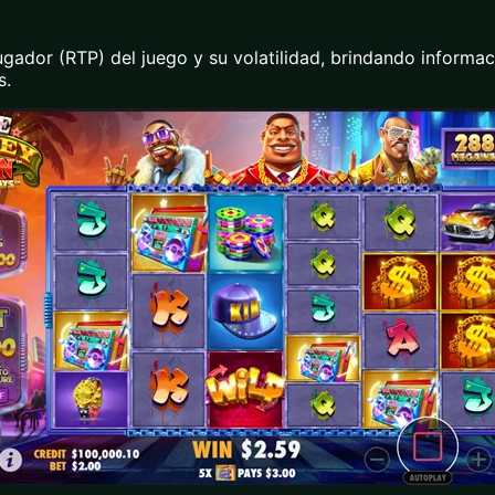
jugador (RTP) del juego y su volatilidad, brindando informa
s.