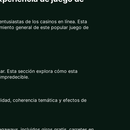
usiastas de los casinos en línea. Esta
nimiento general de este popular juego de
r. Esta sección explora cómo esta
impredecible.
lidad, coherencia temática y efectos de
aways, incluidos giros gratis, carretes en