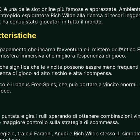
, è una delle slot online più famose e apprezzate. Ambienta
ntrepido esploratore Rich Wilde alla ricerca di tesori leggen
 ha conquistato giocatori in tutto il mondo.
teristiche
i pagamento che incarna l’avventura e il mistero dell’Antico 
tmosfera immersiva che migliora l’esperienza di gioco.
, il che significa che le vincite possono essere meno frequen
ienza di gioco ad alto rischio e alta ricompensa.
ioco è il bonus Free Spins, che può portare a vincite enormi.
ioco.
a puntata e gira i rulli sperando di ottenere combinazioni vin
o maggiore controllo sulla strategia di scommessa.
gizio, tra cui Faraoni, Anubi e Rich Wilde stesso. Il simbolo
per linea.