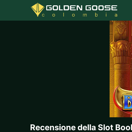
Recensione della Slot Book