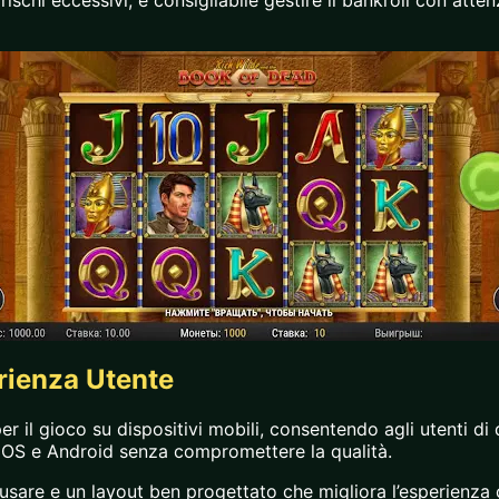
rienza Utente
l gioco su dispositivi mobili, consentendo agli utenti di di
 iOS e Android senza compromettere la qualità.
i da usare e un layout ben progettato che migliora l’esperien