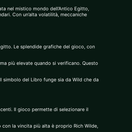
ta nel mistico mondo dell’Antico Egitto,
dari. Con un’alta volatilità, meccaniche
Egitto. Le splendide grafiche del gioco, con
ti ma più elevate quando si verificano. Questo
 Il simbolo del Libro funge sia da Wild che da
centi. Il gioco permette di selezionare il
 con la vincita più alta è proprio Rich Wilde,