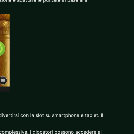
vertirsi con la slot su smartphone e tablet. Il
za complessiva. I giocatori possono accedere al