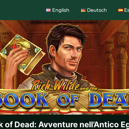
English
Deutsch
E
 of Dead: Avventure nell’Antico Eg