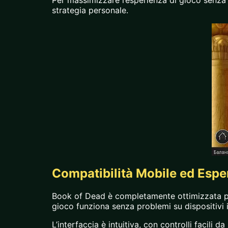
strategia personale.
Compatibilità Mobile ed Espe
Book of Dead è completamente ottimizzata per i
gioco funziona senza problemi su dispositivi
L’interfaccia è intuitiva, con controlli facil