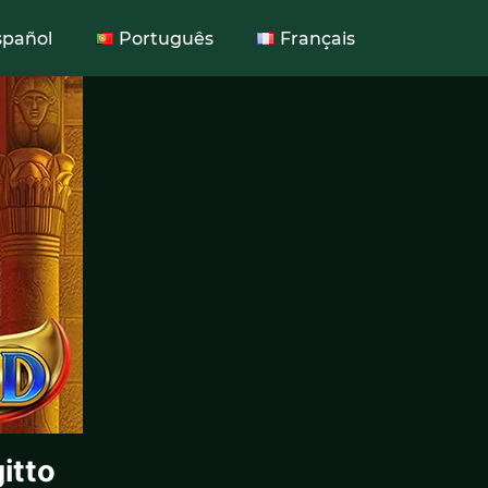
spañol
Português
Français
itto