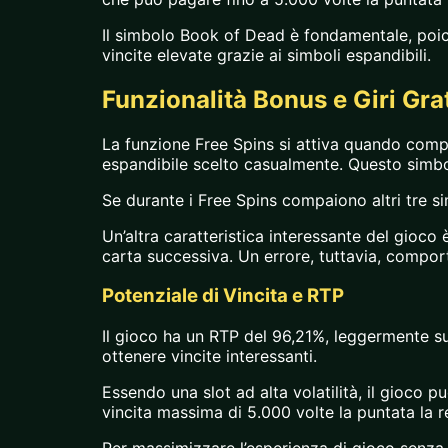
Il simbolo Book of Dead è fondamentale, poich
vincite elevate grazie ai simboli espandibili.
Funzionalità Bonus e Giri Grat
La funzione Free Spins si attiva quando compaio
espandibile scelto casualmente. Questo simbolo
Se durante i Free Spins compaiono altri tre simb
Un’altra caratteristica interessante del gioco
carta successiva. Un errore, tuttavia, compo
Potenziale di Vincita e RTP
Il gioco ha un RTP del 96,21%, leggermente sup
ottenere vincite interessanti.
Essendo una slot ad alta volatilità, il gioco p
vincita massima di 5.000 volte la puntata la r
Per massimizzare l’esperienza di gioco senza ri