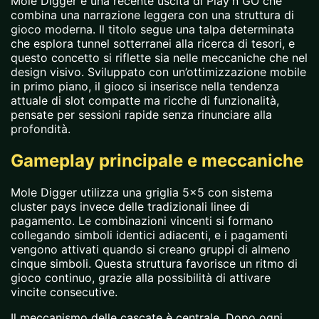
Mole Digger è una recente uscita di Play’n GO che
combina una narrazione leggera con una struttura di
gioco moderna. Il titolo segue una talpa determinata
che esplora tunnel sotterranei alla ricerca di tesori, e
questo concetto si riflette sia nelle meccaniche che nel
design visivo. Sviluppato con un’ottimizzazione mobile
in primo piano, il gioco si inserisce nella tendenza
attuale di slot compatte ma ricche di funzionalità,
pensate per sessioni rapide senza rinunciare alla
profondità.
Gameplay principale e meccaniche
Mole Digger utilizza una griglia 5×5 con sistema
cluster pays invece delle tradizionali linee di
pagamento. Le combinazioni vincenti si formano
collegando simboli identici adiacenti, e i pagamenti
vengono attivati quando si creano gruppi di almeno
cinque simboli. Questa struttura favorisce un ritmo di
gioco continuo, grazie alla possibilità di attivare
vincite consecutive.
Il meccanismo delle cascate è centrale. Dopo ogni