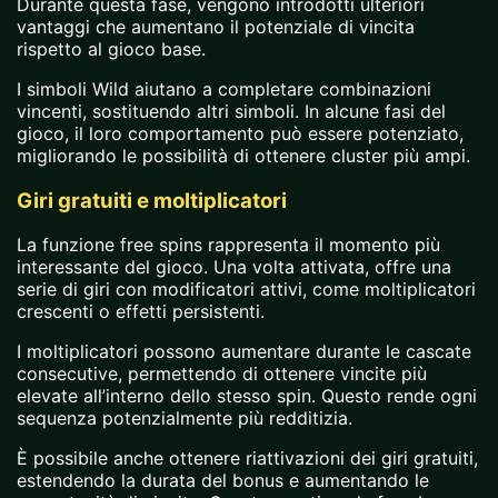
Durante questa fase, vengono introdotti ulteriori
vantaggi che aumentano il potenziale di vincita
rispetto al gioco base.
I simboli Wild aiutano a completare combinazioni
vincenti, sostituendo altri simboli. In alcune fasi del
gioco, il loro comportamento può essere potenziato,
migliorando le possibilità di ottenere cluster più ampi.
Giri gratuiti e moltiplicatori
La funzione free spins rappresenta il momento più
interessante del gioco. Una volta attivata, offre una
serie di giri con modificatori attivi, come moltiplicatori
crescenti o effetti persistenti.
I moltiplicatori possono aumentare durante le cascate
consecutive, permettendo di ottenere vincite più
elevate all’interno dello stesso spin. Questo rende ogni
sequenza potenzialmente più redditizia.
È possibile anche ottenere riattivazioni dei giri gratuiti,
estendendo la durata del bonus e aumentando le