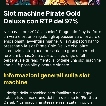
Slot machine Pirate Gold
Deluxe con RTP del 97%
Nel novembre 2020 la società Pragmatic Play ha fatto
un vero e proprio regalo agli appassionati di pirati e di
emozionanti avventure marine. Gli sviluppatori hanno
presentato la slot Pirate Gold Deluxe che, oltre
all’emozionante gioco, presenta un gran numero di
funzioni bonus. Se a questo si aggiunge un’alta
percentuale di rendimento, si ottiene una slot machine
con cui è possibile giocare e vincere.
Informazioni generali sulla slot
machine
Il design della macchina sarà familiare a chiunque
abbia visto almeno uno dei film della serie “Pirati dei
Caraibi”. La macchina stessa è realizzata in colori