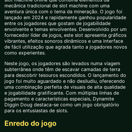
mecânica tradicional de slot machine com uma
aventura única com o tema da mineração. O jogo foi
lançado em 2024 e rapidamente ganhou popularidade
entre os jogadores que gostam de jogabilidade
envolvente e temas envolventes. Desenvolvido por um
fornecedor líder de jogos, este slot apresenta gráficos
vibrantes, efeitos sonoros dinâmicos e uma interface
de fácil utilização que agrada tanto a jogadores novos
como experientes.
Neste jogo, os jogadores são levados numa viagem
subterrânea onde têm de escavar camadas de terra
para descobrir tesouros escondidos. O lançamento do
jogo foi muito aguardado e não desiludiu, oferecendo
uma combinação perfeita de visuais de alta qualidade
e jogabilidade gratificante. Com múltiplas linhas de
pagamento e características especiais, Dynamite
Diggin Doug destaca-se como um jogo obrigatório
para os entusiastas de slots.
Enredo do jogo