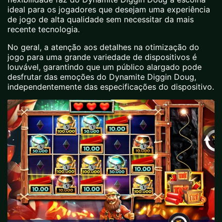
ideal para os jogadores que desejam uma experiência
de jogo de alta qualidade sem necessitar da mais
recente tecnologia.
No geral, a atenção aos detalhes na otimização do
jogo para uma grande variedade de dispositivos é
louvável, garantindo que um público alargado pode
desfrutar das emoções do Dynamite Diggin Doug,
independentemente das especificações do dispositivo.