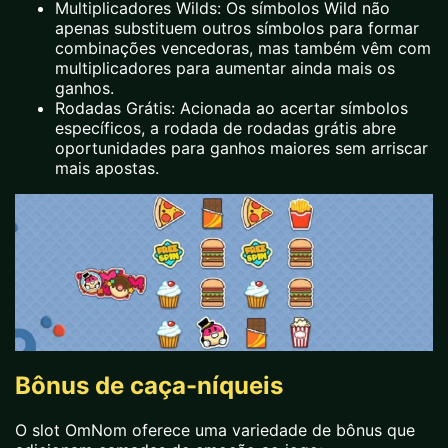
Multiplicadores Wilds: Os símbolos Wild não
apenas substituem outros símbolos para formar
combinações vencedoras, mas também vêm com
multiplicadores para aumentar ainda mais os
ganhos.
Rodadas Grátis: Acionada ao acertar símbolos
específicos, a rodada de rodadas grátis abre
oportunidades para ganhos maiores sem arriscar
mais apostas.
Bônus de caça-níqueis
O slot OmNom oferece uma variedade de bônus que