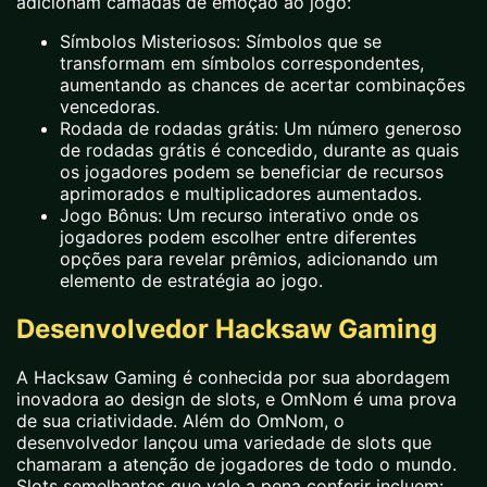
adicionam camadas de emoção ao jogo:
Símbolos Misteriosos: Símbolos que se
transformam em símbolos correspondentes,
aumentando as chances de acertar combinações
vencedoras.
Rodada de rodadas grátis: Um número generoso
de rodadas grátis é concedido, durante as quais
os jogadores podem se beneficiar de recursos
aprimorados e multiplicadores aumentados.
Jogo Bônus: Um recurso interativo onde os
jogadores podem escolher entre diferentes
opções para revelar prêmios, adicionando um
elemento de estratégia ao jogo.
Desenvolvedor Hacksaw Gaming
A Hacksaw Gaming é conhecida por sua abordagem
inovadora ao design de slots, e OmNom é uma prova
de sua criatividade. Além do OmNom, o
desenvolvedor lançou uma variedade de slots que
chamaram a atenção de jogadores de todo o mundo.
Slots semelhantes que vale a pena conferir incluem: