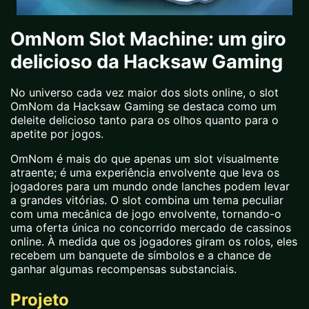
OmNom Slot Machine: um giro
delicioso da Hacksaw Gaming
No universo cada vez maior dos slots online, o slot
OmNom da Hacksaw Gaming se destaca como um
deleite delicioso tanto para os olhos quanto para o
apetite por jogos.
OmNom é mais do que apenas um slot visualmente
atraente; é uma experiência envolvente que leva os
jogadores para um mundo onde lanches podem levar
a grandes vitórias. O slot combina um tema peculiar
com uma mecânica de jogo envolvente, tornando-o
uma oferta única no concorrido mercado de cassinos
online. À medida que os jogadores giram os rolos, eles
recebem um banquete de símbolos e a chance de
ganhar algumas recompensas substanciais.
Projeto