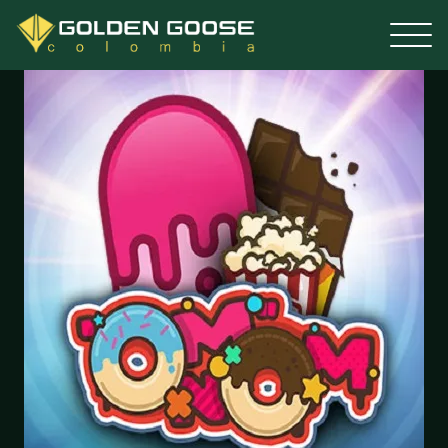
Toggle
naviga