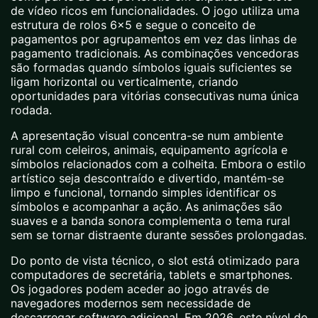
de vídeo ricos em funcionalidades. O jogo utiliza uma
estrutura de rolos 6×5 e segue o conceito de
pagamentos por agrupamentos em vez das linhas de
pagamento tradicionais. As combinações vencedoras
são formadas quando símbolos iguais suficientes se
ligam horizontal ou verticalmente, criando
oportunidades para vitórias consecutivas numa única
rodada.
A apresentação visual concentra-se num ambiente
rural com celeiros, animais, equipamento agrícola e
símbolos relacionados com a colheita. Embora o estilo
artístico seja descontraído e divertido, mantém-se
limpo e funcional, tornando simples identificar os
símbolos e acompanhar a ação. As animações são
suaves e a banda sonora complementa o tema rural
sem se tornar distraente durante sessões prolongadas.
Do ponto de vista técnico, o slot está otimizado para
computadores de secretária, tablets e smartphones.
Os jogadores podem aceder ao jogo através de
navegadores modernos sem necessidade de
descarregar software adicional. Em 2026, este nível de