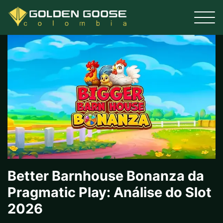
Toggle
naviga
Better Barnhouse Bonanza da
Pragmatic Play: Análise do Slot
2026