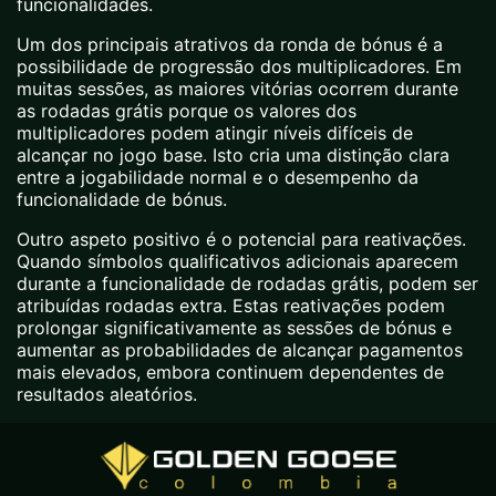
funcionalidades.
Um dos principais atrativos da ronda de bónus é a
possibilidade de progressão dos multiplicadores. Em
muitas sessões, as maiores vitórias ocorrem durante
as rodadas grátis porque os valores dos
multiplicadores podem atingir níveis difíceis de
alcançar no jogo base. Isto cria uma distinção clara
entre a jogabilidade normal e o desempenho da
funcionalidade de bónus.
Outro aspeto positivo é o potencial para reativações.
Quando símbolos qualificativos adicionais aparecem
durante a funcionalidade de rodadas grátis, podem ser
atribuídas rodadas extra. Estas reativações podem
prolongar significativamente as sessões de bónus e
aumentar as probabilidades de alcançar pagamentos
mais elevados, embora continuem dependentes de
resultados aleatórios.