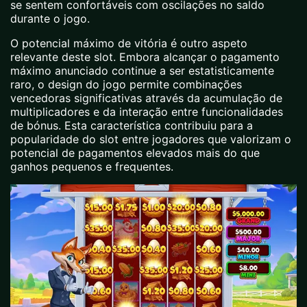
se sentem confortáveis com oscilações no saldo
durante o jogo.
O potencial máximo de vitória é outro aspeto
relevante deste slot. Embora alcançar o pagamento
máximo anunciado continue a ser estatisticamente
raro, o design do jogo permite combinações
vencedoras significativas através da acumulação de
multiplicadores e da interação entre funcionalidades
de bónus. Esta característica contribuiu para a
popularidade do slot entre jogadores que valorizam o
potencial de pagamentos elevados mais do que
ganhos pequenos e frequentes.