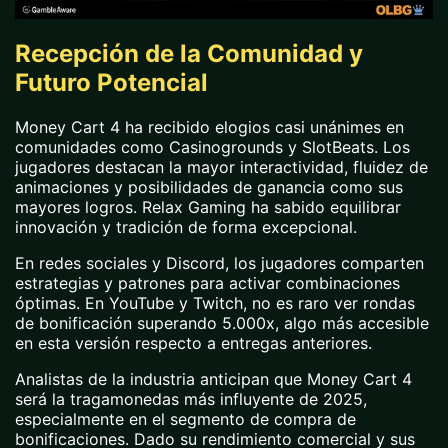
Recepción de la Comunidad y
Futuro Potencial
Money Cart 4 ha recibido elogios casi unánimes en
comunidades como Casinogrounds y SlotBeats. Los
jugadores destacan la mayor interactividad, fluidez de
animaciones y posibilidades de ganancia como sus
mayores logros. Relax Gaming ha sabido equilibrar
innovación y tradición de forma excepcional.
En redes sociales y Discord, los jugadores comparten
estrategias y patrones para activar combinaciones
óptimas. En YouTube y Twitch, no es raro ver rondas
de bonificación superando 5.000x, algo más accesible
en esta versión respecto a entregas anteriores.
Analistas de la industria anticipan que Money Cart 4
será la tragamonedas más influyente de 2025,
especialmente en el segmento de compra de
bonificaciones. Dado su rendimiento comercial y sus