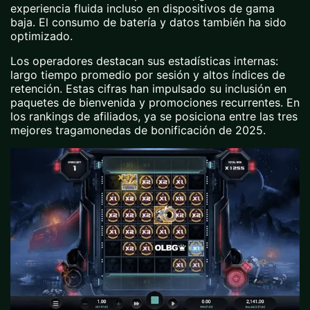
experiencia fluida incluso en dispositivos de gama
baja. El consumo de batería y datos también ha sido
optimizado.
Los operadores destacan sus estadísticas internas:
largo tiempo promedio por sesión y altos índices de
retención. Estas cifras han impulsado su inclusión en
paquetes de bienvenida y promociones recurrentes. En
los rankings de afiliados, ya se posiciona entre las tres
mejores tragamonedas de bonificación de 2025.