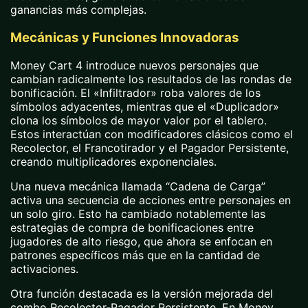
ganancias más complejas.
Mecánicas y Funciones Innovadoras
Money Cart 4 introduce nuevos personajes que
cambian radicalmente los resultados de las rondas de
bonificación. El «Infiltrador» roba valores de los
símbolos adyacentes, mientras que el «Duplicador»
clona los símbolos de mayor valor por el tablero.
Estos interactúan con modificadores clásicos como el
Recolector, el Francotirador y el Pagador Persistente,
creando multiplicadores exponenciales.
Una nueva mecánica llamada “Cadena de Carga”
activa una secuencia de acciones entre personajes en
un solo giro. Esto ha cambiado notablemente las
estrategias de compra de bonificaciones entre
jugadores de alto riesgo, que ahora se enfocan en
patrones específicos más que en la cantidad de
activaciones.
Otra función destacada es la versión mejorada del
combo Recolector-Pagador Persistente. En Money