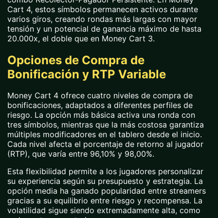
Cart 4, estos símbolos permanecen activos durante
varios giros, creando rondas más largas con mayor
tensión y un potencial de ganancia máximo de hasta
20.000x, el doble que en Money Cart 3.
Opciones de Compra de
Bonificación y RTP Variable
Money Cart 4 ofrece cuatro niveles de compra de
bonificaciones, adaptados a diferentes perfiles de
riesgo. La opción más básica activa una ronda con
tres símbolos, mientras que la más costosa garantiza
múltiples modificadores en el tablero desde el inicio.
Cada nivel afecta el porcentaje de retorno al jugador
(RTP), que varía entre 96,10% y 98,00%.
Esta flexibilidad permite a los jugadores personalizar
su experiencia según su presupuesto y estrategia. La
opción media ha ganado popularidad entre streamers
gracias a su equilibrio entre riesgo y recompensa. La
volatilidad sigue siendo extremadamente alta, como