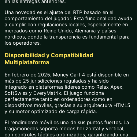
en las entregas anteriores.
Una novedad es el ajuste del RTP basado en el
comportamiento del jugador. Esta funcionalidad ayuda
a cumplir con regulaciones locales, especialmente en
mercados como Reino Unido, Alemania y países
nórdicos, donde la transparencia es fundamental para
los operadores.
Disponibilidad y Compatibilidad
Multiplataforma
En febrero de 2025, Money Cart 4 está disponible en
más de 25 jurisdicciones reguladas y ha sido
integrado en plataformas líderes como Relax Apex,
SoftSwiss y EveryMatrix. El juego funciona
perfectamente tanto en ordenadores como en
dispositivos móviles, gracias a su arquitectura HTML5
y su motor optimizado de carga rápida.
El rendimiento móvil es uno de sus puntos fuertes. La
tragamonedas soporta modos horizontal y vertical,
con controles táctiles optimizados, garantizando una