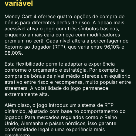
variável
Money Cart 4 oferece quatro opções de compra de
bónus para diferentes perfis de risco. A opção mais
acessível ativa o jogo com três símbolos básicos,
enquanto a mais cara começa com modificadores
premium no ecrã. Cada nível altera a percentagem de
Retorno ao Jogador (RTP), que varia entre 96,10% e
98,00%.
Esta flexibilidade permite adaptar a experiência
conforme o orçamento e estratégia. Por exemplo, a
compra de bónus de nível médio oferece um equilíbrio
atrativo entre risco e recompensa, muito popular entre
streamers. A volatilidade do jogo permanece
extremamente alta.
Além disso, o jogo introduz um sistema de RTP
dinâmico, ajustado com base no comportamento do
jogador. Para mercados regulados como o Reino
Unido, Alemanha e países nórdicos, isso garante
conformidade legal e uma experiência mais
envolvente.