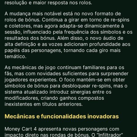
resolução e maior resposta nos rolos.
A mudança mais notável está no novo formato de
rolos de bónus. Continua a girar em torno de re-spins
e coletores, mas agora adapta-se dinamicamente à
sessão, influenciado pela frequência dos símbolos e os
resultados dos bónus. Além disso, o novo áudio de
alta definição e as vozes adicionam profundidade aos
papéis das personagens, tornando cada giro mais
temático.
As mecânicas de jogo continuam familiares para os
fãs, mas com novidades suficientes para surpreender
jogadores experientes. O foco mantém-se em obter
símbolos de bónus para desbloquear re-spins, mas o
sistema atualizado introduz sinergias entre os
modificadores, criando ganhos compostos
inexistentes em títulos anteriores.
Mecânicas e funcionalidades inovadoras
Money Cart 4 apresenta novas personagens com
impacto direto nas rondas de bónus. O “Infiltrador”