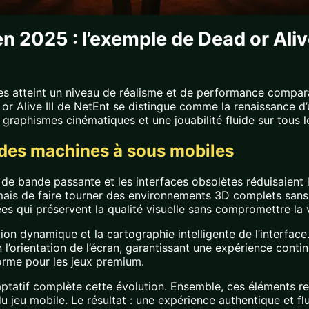
 2025 : l’exemple de Dead or Alive 
s atteint un niveau de réalisme et de performance comparab
ad or Alive III de NetEnt se distingue comme la renaissance 
s graphismes cinématiques et une jouabilité fluide sur tous 
e des machines à sous mobiles
 de bande passante et les interfaces obsolètes réduisaient l
rmais de faire tourner des environnements 3D complets san
s qui préservent la qualité visuelle sans compromettre la v
on dynamique et la cartographie intelligente de l’interface
l’orientation de l’écran, garantissant une expérience conti
orme pour les jeux premium.
aptatif complète cette évolution. Ensemble, ces éléments r
eu mobile. Le résultat : une expérience authentique et flui