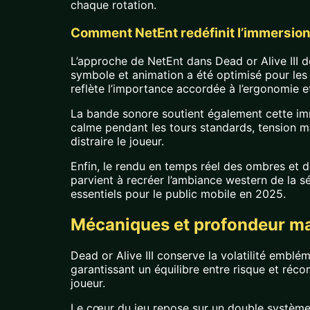
chaque rotation.
Comment NetEnt redéfinit l’immersio
L’approche de NetEnt dans Dead or Alive III d
symbole et animation a été optimisé pour les 
reflète l’importance accordée à l’ergonomie et
La bande sonore soutient également cette imm
calme pendant les tours standards, tension ma
distraire le joueur.
Enfin, le rendu en temps réel des ombres et d
parvient à recréer l’ambiance western de la s
essentiels pour le public mobile en 2025.
Mécaniques et profondeur m
Dead or Alive III conserve la volatilité emblé
garantissant un équilibre entre risque et réc
joueur.
Le cœur du jeu repose sur un double système d