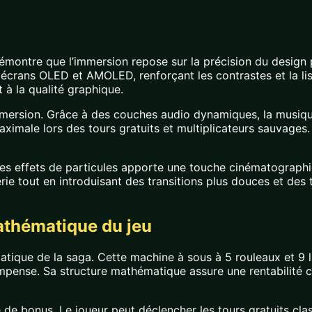
n
émontre que l’immersion repose sur la précision du design 
écrans OLED et AMOLED, renforçant les contrastes et la lisi
 à la qualité graphique.
ersion. Grâce à des couches audio dynamiques, la musique 
ximale lors des tours gratuits et multiplicateurs sauvages
es effets de particules apporte une touche cinématographiq
érie tout en introduisant des transitions plus douces et d
athématique du jeu
matique de la saga. Cette machine à sous à 5 rouleaux et 9 l
ompense. Sa structure mathématique assure une rentabilité c
e bonus. Le joueur peut déclencher les tours gratuits class