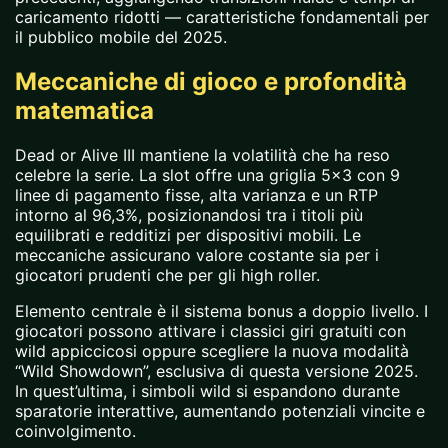
caricamento ridotti — caratteristiche fondamentali per
il pubblico mobile del 2025.
Meccaniche di gioco e profondità
matematica
Dead or Alive III mantiene la volatilità che ha reso
celebre la serie. La slot offre una griglia 5×3 con 9
linee di pagamento fisse, alta varianza e un RTP
intorno al 96,3%, posizionandosi tra i titoli più
equilibrati e redditizi per dispositivi mobili. Le
meccaniche assicurano valore costante sia per i
giocatori prudenti che per gli high roller.
Elemento centrale è il sistema bonus a doppio livello. I
giocatori possono attivare i classici giri gratuiti con
wild appiccicosi oppure scegliere la nuova modalità
“Wild Showdown”, esclusiva di questa versione 2025.
In quest’ultima, i simboli wild si espandono durante
sparatorie interattive, aumentando potenziali vincite e
coinvolgimento.