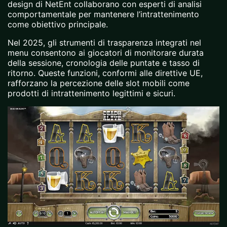
design di NetEnt collaborano con esperti di analisi
comportamentale per mantenere l’intrattenimento
come obiettivo principale.
Nel 2025, gli strumenti di trasparenza integrati nel
menu consentono ai giocatori di monitorare durata
della sessione, cronologia delle puntate e tasso di
ritorno. Queste funzioni, conformi alle direttive UE,
rafforzano la percezione delle slot mobili come
prodotti di intrattenimento legittimi e sicuri.