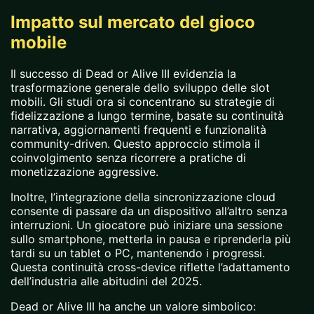
Impatto sul mercato del gioco
mobile
Il successo di Dead or Alive III evidenzia la
trasformazione generale dello sviluppo delle slot
mobili. Gli studi ora si concentrano su strategie di
fidelizzazione a lungo termine, basate su continuità
narrativa, aggiornamenti frequenti e funzionalità
community-driven. Questo approccio stimola il
coinvolgimento senza ricorrere a pratiche di
monetizzazione aggressive.
Inoltre, l’integrazione della sincronizzazione cloud
consente di passare da un dispositivo all’altro senza
interruzioni. Un giocatore può iniziare una sessione
sullo smartphone, metterla in pausa e riprenderla più
tardi su un tablet o PC, mantenendo i progressi.
Questa continuità cross-device riflette l’adattamento
dell’industria alle abitudini del 2025.
Dead or Alive III ha anche un valore simbolico: