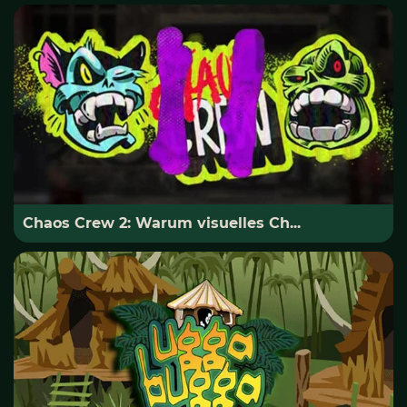
Chaos Crew 2: Warum visuelles Ch...