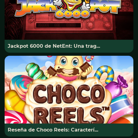
Jackpot 6000 de NetEnt: Una trag...
Reseña de Choco Reels: Caracterí...