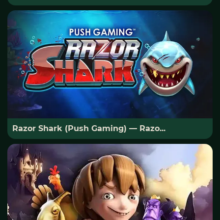
Razor Shark (Push Gaming) — Razo...