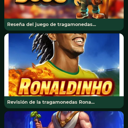
Reseña del juego de tragamonedas...
Revisión de la tragamonedas Rona...