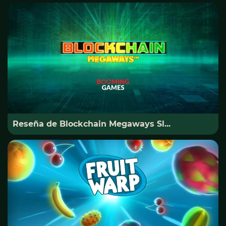
Reseña de Blockchain Megaways Sl...