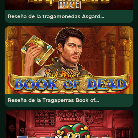
Reseña de la tragamonedas Asgard...
Reseña de la Tragaperras Book of...