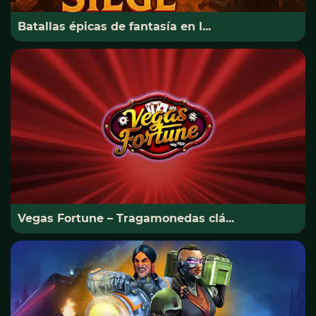
Batallas épicas de fantasía en l...
Vegas Fortune – Tragamonedas clá...