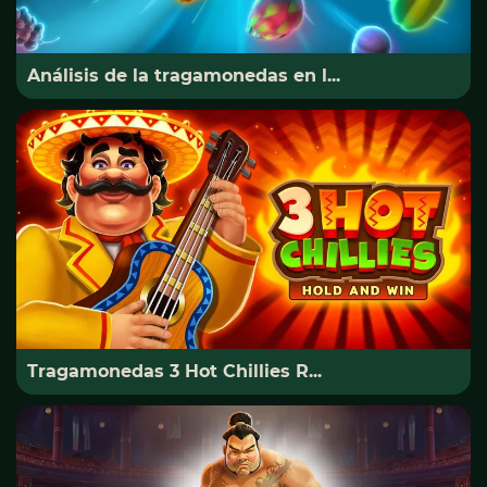
Análisis de la tragamonedas en l...
Tragamonedas 3 Hot Chillies R...