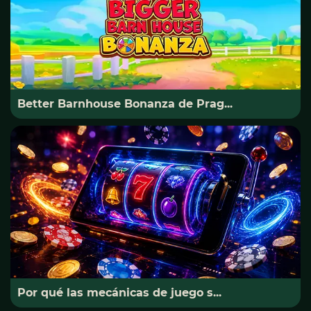
Better Barnhouse Bonanza de Prag...
Por qué las mecánicas de juego s...